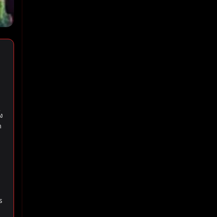
ง
ด
s