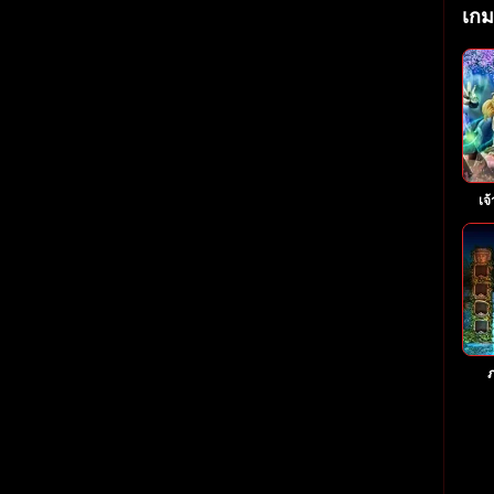
เกมท
เจ
ภ