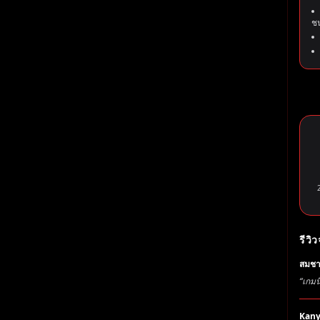
ชน
รีวิ
สมชา
“เกมน
Kany