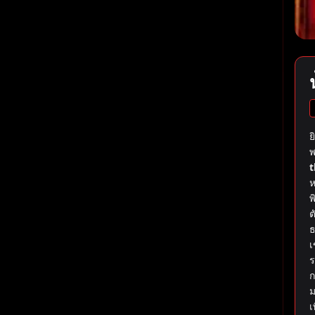
ย
พ
t
ห
พ
ต
ธ
เ
ร
ก
ม
เ