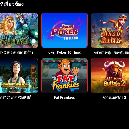
ี่เกี่ยวข้อง
้าหญิงและแม่มดชั่วร้าย
Joker Poker 10 Hand
หมวกทรงสูง_ ของฉันขอ
ารกิจวิหาร สปินฟินิตี้
Fat Frankies
ควายแอฟริกา 2