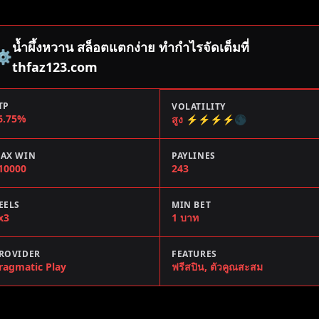
น้ำผึ้งหวาน สล็อตแตกง่าย ทำกำไรจัดเต็มที่
⚙️
thfaz123.com
TP
VOLATILITY
6.75%
สูง ⚡⚡⚡⚡🌑
AX WIN
PAYLINES
10000
243
EELS
MIN BET
x3
1 บาท
ROVIDER
FEATURES
ragmatic Play
ฟรีสปิน, ตัวคูณสะสม