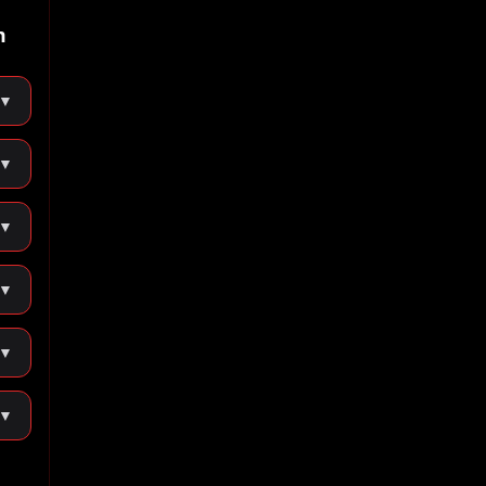
m
▼
▼
▼
▼
▼
▼