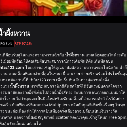
▶
น้ำผึ้งหวาน
PG Soft
RTP 97.2%
ินดีต้อนรับสู่โลกแห่งความหวานฉ่ำกับ
น้ำผึ้งหวาน
เกมสล็อตออนไลน์ระดับ
รีเมียมที่พร้อมให้คุณสัมผัสประสบการณ์การเดิมพันที่ตื่นเต้นที่สุดบน
hfaz123.com
โดยเราขอเชิญให้คุณมาสัมผัสความหวานของโบนัสกับ น้ำผึ้
วาน เกมสล็อตที่แตกง่ายที่สุดในขณะนี้ เล่นง่าย จ่ายจริง พร้อมโปรโมชั่นสุ
ิเศษ สมัครวันนี้ที่ thfaz123.com เพื่อเริ่มต้นเส้นทางสู่ความมั่งคั่ง
ัวเกม
น้ำผึ้งหวาน
มาพร้อมกับกราฟิกสีสันสดใสที่ได้รับแรงบันดาลใจจาก
รรมชาติและรวงผึ้งที่เต็มไปด้วยน้ำผึ้งสีทอง ระบบการเล่นถูกออกแบบมาให้
ข้าใจง่าย ไม่ว่าคุณจะเป็นมือใหม่หรือเซียนสล็อตก็สามารถทำกำไรได้อย่าง
วดเร็ว ด้วยฟีเจอร์พิเศษอย่าง Multipliers หรือตัวคูณที่เพิ่มขึ้นเรื่อยๆ ในทุก
ารชนะต่อเนื่อง ทำให้การสปินเพียงครั้งเดียวอาจเปลี่ยนเป็นเงินรางวัล
หาศาล นอกจากนี้ยังมีสัญลักษณ์ Scatter ที่จะนำคุณเข้าสู่โหมด Free Spin
พื่อลุ้นรับแจ็คพอตก้อนโต