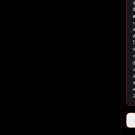
ส
ท
ส
ร
ท
ท
ใ
9
ร
(
ป
อ
ส
ค
2