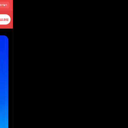
ภาษา
ล่นเลย