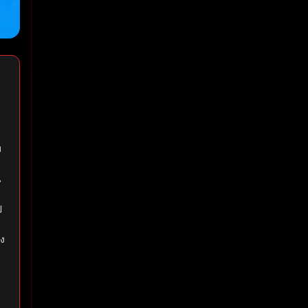
ม
น
ป
่ง