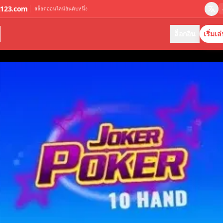
z123.com
สล็อตออนไลน์อันดับหนึ่ง
ล็อกอิน
เริ่มเ