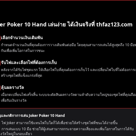
er Poker 10 Hand เล่นง่าย ได้เงินจริงที่ thfaz123.com
เลือกจำนวนเงินเดิมพัน
กำหนดจำนวนเงินที่คุณต้องการวางเดิมพันต่อมือ โดยคุณสามารถเล่นได้สูงสุดถึง 10 มือ
กันเพื่อเพิ่มโอกาสในการชนะ
รับไพ่และเลือกไพ่ที่ต้องการเก็บ
หลังจากได้รับไพ่ชุดแรก ให้เลือกไพ่ใบที่คุณต้องการเก็บไว้ และเปลี่ยนไพ่ใบที่ไม่ต้องการเพ
สร้างชุดไพ่ที่แข็งแกร่งที่สุด
ลุ้นผลรางวัล
เมื่อกดเปลี่ยนไพ่เสร็จสิ้น ระบบจะตัดสินผลรางวัลตามลำดับความใหญ่ของชุดไพ่ที่คุณถืออ
เพื่อรับเงินรางวัล
ฎและกติกาการเล่น Joker Poker 10 Hand
ไพ่ Joker สามารถใช้แทนไพ่ใบใดก็ได้เพื่อช่วยให้สร้างชุดไพ่ที่ชนะได้ง่ายขึ้น
การเล่นแบบ 10 มือ ช่วยให้ผู้เล่นสามารถกระจายความเสี่ยงและเพิ่มโอกาสในการได้รับ
งวัลใหญ่ในรอบเดียว