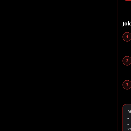
Jok
1
2
3
ก
รา