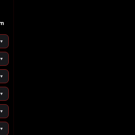
om
▼
▼
▼
▼
▼
▼