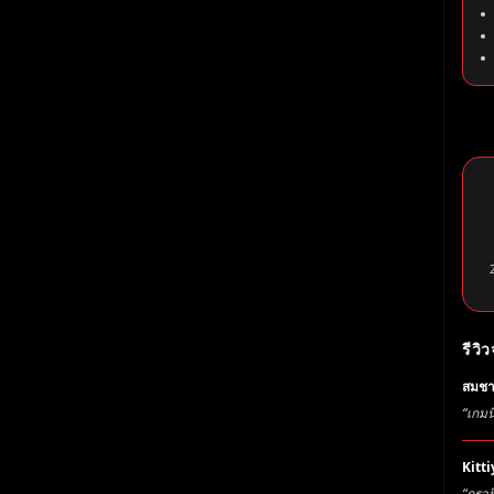
รีว
สมชา
“เกมน
Kitt
“กราฟ