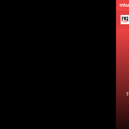
thfa
ร