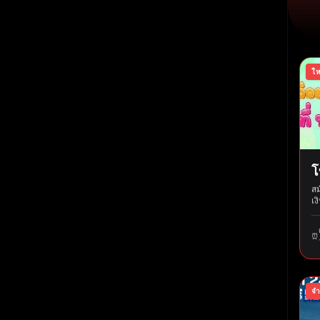
ให
โ
ส
สม
เง
1
สู
⏰
จำ