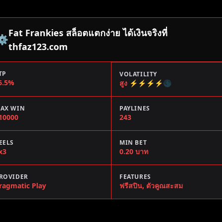
Fat Frankies สล็อตแตกง่าย ได้เงินจริงที่
⚙️
thfaz123.com
TP
VOLATILITY
6.5%
สูง ⚡⚡⚡⚡🌑
AX WIN
PAYLINES
10000
243
EELS
MIN BET
x3
0.20 บาท
ROVIDER
FEATURES
ragmatic Play
ฟรีสปิน, ตัวคูณสะสม