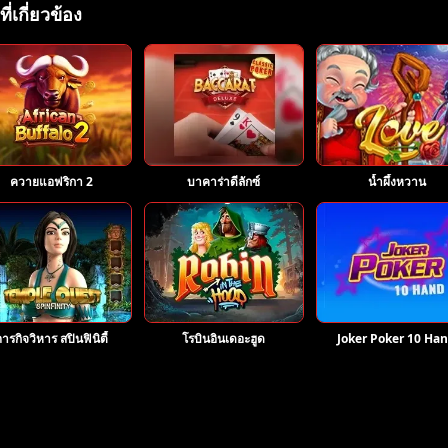
ี่เกี่ยวข้อง
ควายแอฟริกา 2
บาคาร่าดีลักซ์
น้ำผึ้งหวาน
ารกิจวิหาร สปินฟินิตี้
โรบินอินเดอะฮูด
Joker Poker 10 Ha