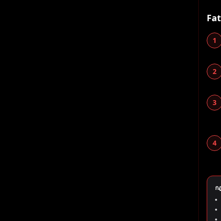
Fat
1
2
3
4
ก