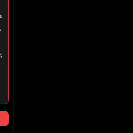
ยม
นะ
ง
ญ่