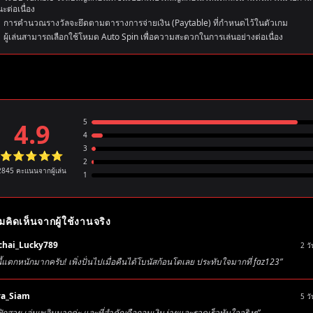
ะต่อเนื่อง
การคำนวณรางวัลจะยึดตามตารางการจ่ายเงิน (Paytable) ที่กำหนดไว้ในตัวเกม
ผู้เล่นสามารถเลือกใช้โหมด Auto Spin เพื่อความสะดวกในการเล่นอย่างต่อเนื่อง
5
4.9
4
3
⭐⭐⭐⭐⭐
2
2845 คะแนนจากผู้เล่น
1
คิดเห็นจากผู้ใช้งานจริง
hai_Lucky789
2 วั
ี้แตกหนักมากครับ! เพิ่งปั่นไปเมื่อคืนได้โบนัสก้อนโตเลย ประทับใจมากที่ faz123”
a_Siam
5 วั
ิกสวย เล่นเพลินมากค่ะ และที่สำคัญคือถอนเงินง่ายและรวดเร็วทันใจจริงๆ”