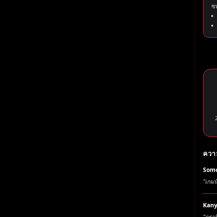
ชน
ความ
Somc
“เกมน
Kany
“กราฟ