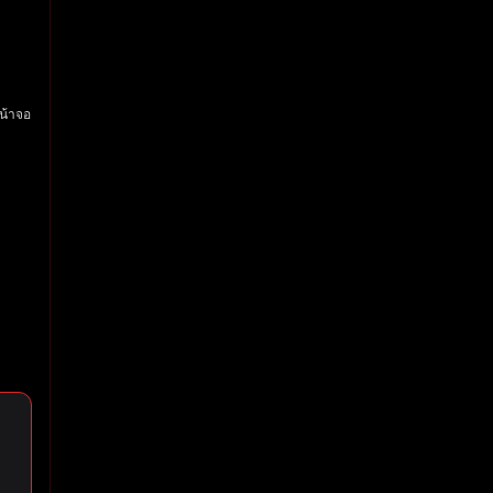
หน้าจอ