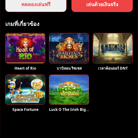
ทดลองเล่นฟรี
เล่นด้วยเงินจริง
เกมที่เกี่ยวข้อง
Heart of Rio
บาบิลอน ริชเชส
เวลาค้อนธอร์ DNT
Space Fortune
Luck O The Irish Big Bonus