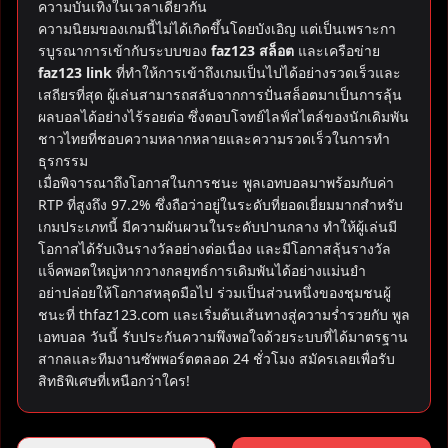
ความบันเทิงในเวลาเดียวกัน
ความนิยมของเกมนี้ไม่ได้เกิดขึ้นโดยบังเอิญ แต่เป็นเพราะกา
รบูรณาการเข้ากับระบบของ
faz123 สล็อต
และเครือข่าย
faz123 link
ที่ทำให้การเข้าถึงเกมเป็นไปได้อย่างรวดเร็วและ
เสถียรที่สุด ผู้เล่นสามารถสลับจากการปั่นสล็อตมาเป็นการลุ้น
ผลบอลได้อย่างไร้รอยต่อ ซึ่งตอบโจทย์ไลฟ์สไตล์ของนักเดิมพัน
ชาวไทยที่ชอบความหลากหลายและความรวดเร็วในการทำ
ธุรกรรม
เมื่อพิจารณาถึงโอกาสในการชนะ พูลเอทบอลมาพร้อมกับค่า
RTP ที่สูงถึง 97.2% ซึ่งถือว่าอยู่ในระดับที่ยอดเยี่ยมมากสำหรับ
เกมประเภทนี้ มีความผันผวนในระดับปานกลาง ทำให้ผู้เล่นมี
โอกาสได้รับเงินรางวัลอย่างต่อเนื่อง และมีโอกาสลุ้นรางวัล
แจ็คพอตใหญ่หากวางกลยุทธ์การเดิมพันได้อย่างแม่นยำ
อย่าปล่อยให้โอกาสหลุดมือไป ร่วมเป็นส่วนหนึ่งของชุมชนผู้
ชนะที่ thfaz123.com และเริ่มต้นเส้นทางสู่ความร่ำรวยกับ พูล
เอทบอล วันนี้ รับประกันความพึงพอใจด้วยระบบที่ได้มาตรฐาน
สากลและทีมงานซัพพอร์ตตลอด 24 ชั่วโมง สมัครเลยเพื่อรับ
สิทธิพิเศษที่เหนือกว่าใคร!