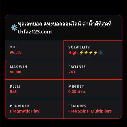
พูลเอทบอล แทงบอลออนไลน์ ค่าน้ำดีที่สุดที่
⚙️
thfaz123.com
RTP
VOLATILITY
96.5%
High ⚡⚡⚡⚡🌑
MAX WIN
PAYLINES
x8000
243
REELS
MIN BET
5x3
0.20 บาท
PROVIDER
FEATURES
Pragmatic Play
Free Spins, Multipliers