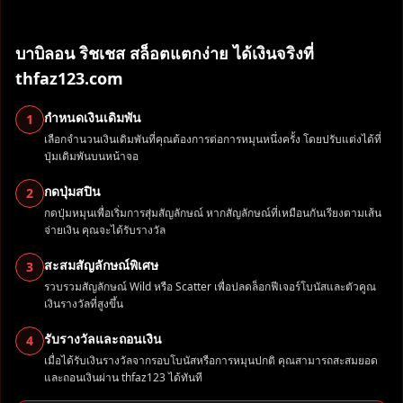
บาบิลอน ริชเชส สล็อตแตกง่าย ได้เงินจริงที่
thfaz123.com
กำหนดเงินเดิมพัน
1
เลือกจำนวนเงินเดิมพันที่คุณต้องการต่อการหมุนหนึ่งครั้ง โดยปรับแต่งได้ที่
ปุ่มเดิมพันบนหน้าจอ
กดปุ่มสปิน
2
กดปุ่มหมุนเพื่อเริ่มการสุ่มสัญลักษณ์ หากสัญลักษณ์ที่เหมือนกันเรียงตามเส้น
จ่ายเงิน คุณจะได้รับรางวัล
สะสมสัญลักษณ์พิเศษ
3
รวบรวมสัญลักษณ์ Wild หรือ Scatter เพื่อปลดล็อกฟีเจอร์โบนัสและตัวคูณ
เงินรางวัลที่สูงขึ้น
รับรางวัลและถอนเงิน
4
เมื่อได้รับเงินรางวัลจากรอบโบนัสหรือการหมุนปกติ คุณสามารถสะสมยอด
และถอนเงินผ่าน thfaz123 ได้ทันที