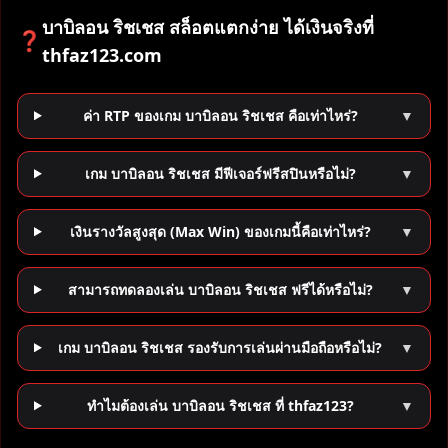
บาบิลอน ริชเชส สล็อตแตกง่าย ได้เงินจริงที่
❓
thfaz123.com
ค่า RTP ของเกม บาบิลอน ริชเชส คือเท่าไหร่?
▼
เกม บาบิลอน ริชเชส มีฟีเจอร์ฟรีสปินหรือไม่?
▼
เงินรางวัลสูงสุด (Max Win) ของเกมนี้คือเท่าไหร่?
▼
สามารถทดลองเล่น บาบิลอน ริชเชส ฟรีได้หรือไม่?
▼
เกม บาบิลอน ริชเชส รองรับการเล่นผ่านมือถือหรือไม่?
▼
ทำไมต้องเล่น บาบิลอน ริชเชส ที่ thfaz123?
▼