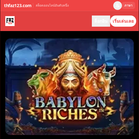
thfaz123.com
สล็อตออนไลน์อันดับหนึ่ง
ภาษา
ล็อกอิน
เริ่มเล่นเลย