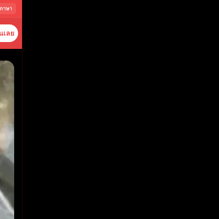
ภาษา
ล่นเลย