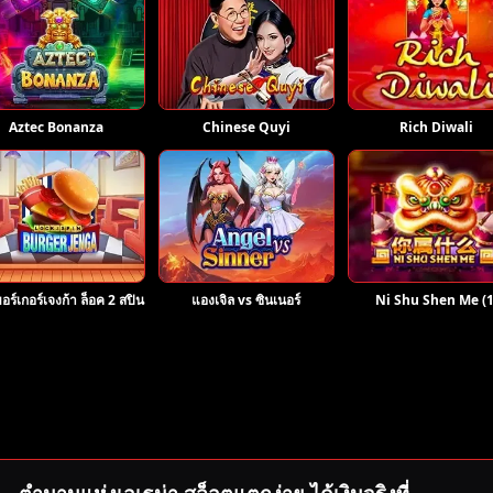
Aztec Bonanza
Chinese Quyi
Rich Diwali
อร์เกอร์เจงก้า ล็อค 2 สปิน
แองเจิล vs ซินเนอร์
Ni Shu Shen Me (1