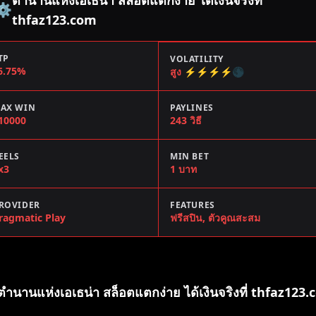
ตำนานแห่งเอเธน่า สล็อตแตกง่าย ได้เงินจริงที่
⚙️
thfaz123.com
TP
VOLATILITY
6.75%
สูง ⚡⚡⚡⚡🌑
AX WIN
PAYLINES
10000
243 วิธี
EELS
MIN BET
x3
1 บาท
ROVIDER
FEATURES
ragmatic Play
ฟรีสปิน, ตัวคูณสะสม
ตำนานแห่งเอเธน่า สล็อตแตกง่าย ได้เงินจริงที่ thfaz123