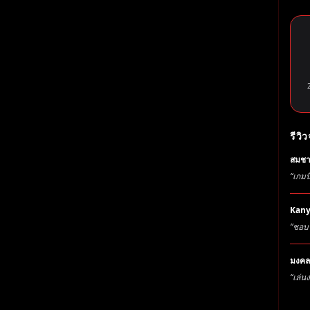
รีวิ
สมชา
“เกมน
Kany
“ชอบ
มงคล 
“เล่น