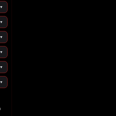
▼
▼
▼
▼
▼
▼
m