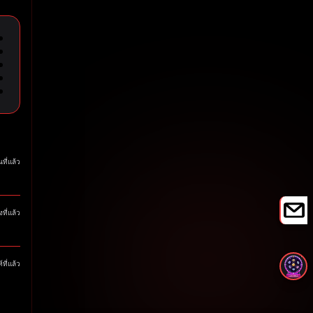
นที่แล้ว
งที่แล้ว
์ที่แล้ว