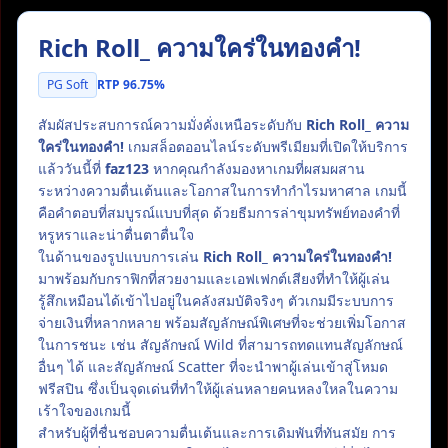
▶
Rich Roll_ ความใคร่ในทองคำ!
PG Soft
RTP 96.75%
สัมผัสประสบการณ์ความมั่งคั่งเหนือระดับกับ
Rich Roll_ ความ
ใคร่ในทองคำ!
เกมสล็อตออนไลน์ระดับพรีเมียมที่เปิดให้บริการ
แล้ววันนี้ที่
faz123
หากคุณกำลังมองหาเกมที่ผสมผสาน
ระหว่างความตื่นเต้นและโอกาสในการทำกำไรมหาศาล เกมนี้
คือคำตอบที่สมบูรณ์แบบที่สุด ด้วยธีมการล่าขุมทรัพย์ทองคำที่
หรูหราและน่าตื่นตาตื่นใจ
ในด้านของรูปแบบการเล่น
Rich Roll_ ความใคร่ในทองคำ!
มาพร้อมกับกราฟิกที่สวยงามและเอฟเฟกต์เสียงที่ทำให้ผู้เล่น
รู้สึกเหมือนได้เข้าไปอยู่ในคลังสมบัติจริงๆ ตัวเกมมีระบบการ
จ่ายเงินที่หลากหลาย พร้อมสัญลักษณ์พิเศษที่จะช่วยเพิ่มโอกาส
ในการชนะ เช่น สัญลักษณ์ Wild ที่สามารถทดแทนสัญลักษณ์
อื่นๆ ได้ และสัญลักษณ์ Scatter ที่จะนำพาผู้เล่นเข้าสู่โหมด
ฟรีสปิน ซึ่งเป็นจุดเด่นที่ทำให้ผู้เล่นหลายคนหลงใหลในความ
เร้าใจของเกมนี้
สำหรับผู้ที่ชื่นชอบความตื่นเต้นและการเดิมพันที่ทันสมัย การ