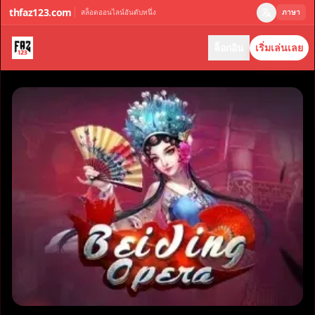
thfaz123.com
สล็อตออนไลน์อันดับหนึ่ง
ภาษา
ล็อกอิน
เริ่มเล่นเลย