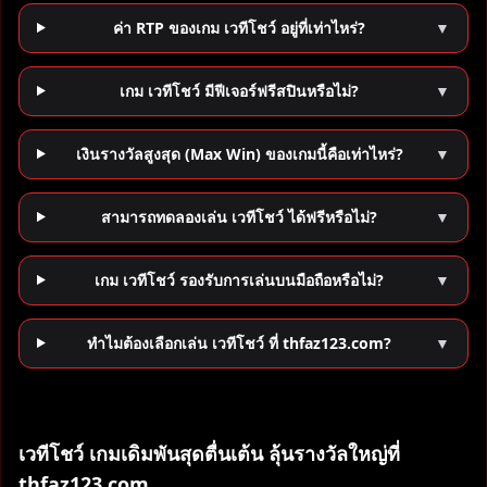
ค่า RTP ของเกม เวทีโชว์ อยู่ที่เท่าไหร่?
▼
เกม เวทีโชว์ มีฟีเจอร์ฟรีสปินหรือไม่?
▼
เงินรางวัลสูงสุด (Max Win) ของเกมนี้คือเท่าไหร่?
▼
สามารถทดลองเล่น เวทีโชว์ ได้ฟรีหรือไม่?
▼
เกม เวทีโชว์ รองรับการเล่นบนมือถือหรือไม่?
▼
ทำไมต้องเลือกเล่น เวทีโชว์ ที่ thfaz123.com?
▼
เวทีโชว์ เกมเดิมพันสุดตื่นเต้น ลุ้นรางวัลใหญ่ที่
thfaz123.com