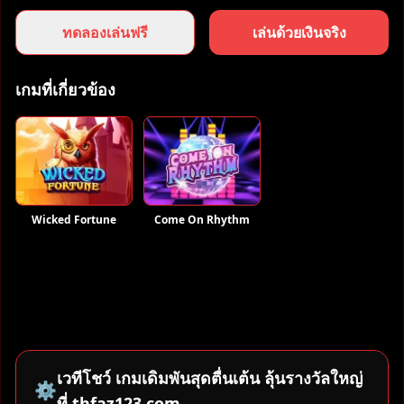
ทดลองเล่นฟรี
เล่นด้วยเงินจริง
เกมที่เกี่ยวข้อง
Wicked Fortune
Come On Rhythm
เวทีโชว์ เกมเดิมพันสุดตื่นเต้น ลุ้นรางวัลใหญ่
⚙️
ที่ thfaz123.com