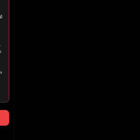
ด้
น
ย
น