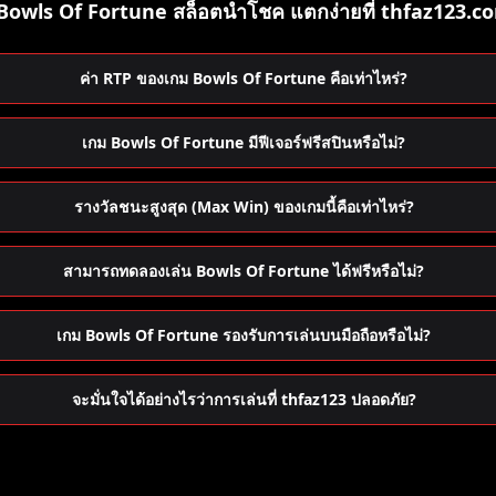
Bowls Of Fortune สล็อตนำโชค แตกง่ายที่ thfaz123.c
ค่า RTP ของเกม Bowls Of Fortune คือเท่าไหร่?
เกม Bowls Of Fortune มีฟีเจอร์ฟรีสปินหรือไม่?
รางวัลชนะสูงสุด (Max Win) ของเกมนี้คือเท่าไหร่?
สามารถทดลองเล่น Bowls Of Fortune ได้ฟรีหรือไม่?
เกม Bowls Of Fortune รองรับการเล่นบนมือถือหรือไม่?
จะมั่นใจได้อย่างไรว่าการเล่นที่ thfaz123 ปลอดภัย?