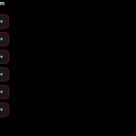
om
▼
▼
▼
▼
▼
▼