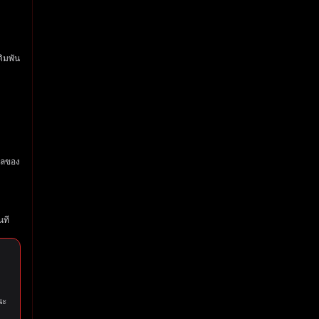
ดิมพัน
วัลของ
นที
นะ