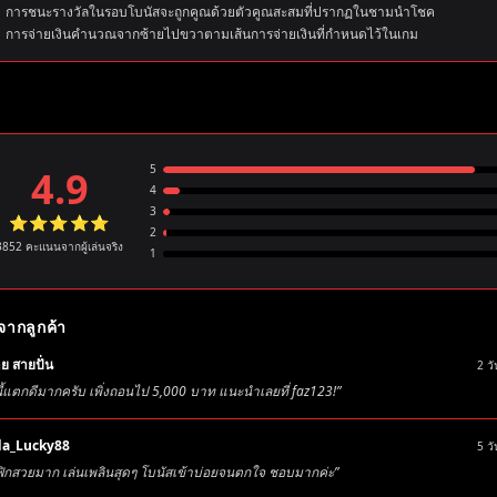
การชนะรางวัลในรอบโบนัสจะถูกคูณด้วยตัวคูณสะสมที่ปรากฏในชามนำโชค
การจ่ายเงินคำนวณจากซ้ายไปขวาตามเส้นการจ่ายเงินที่กำหนดไว้ในเกม
5
4.9
4
3
⭐⭐⭐⭐⭐
2
3852 คะแนนจากผู้เล่นจริง
1
วจากลูกค้า
ย สายปั่น
2 วั
ี้แตกดีมากครับ เพิ่งถอนไป 5,000 บาท แนะนำเลยที่ faz123!”
a_Lucky88
5 วั
ิกสวยมาก เล่นเพลินสุดๆ โบนัสเข้าบ่อยจนตกใจ ชอบมากค่ะ”