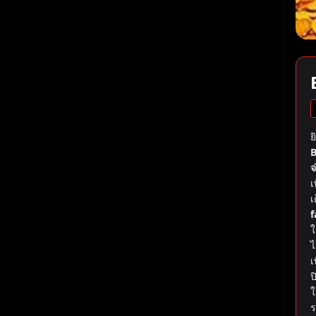
ย
B
จ
เ
เ
f
ใ
ไ
เ
ป
ใ
ร