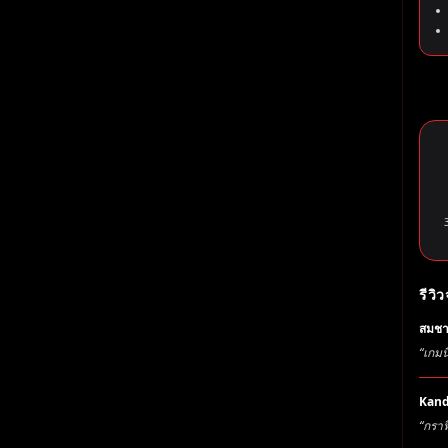
รีวิ
สมชา
“เกมน
Kand
“กราฟ